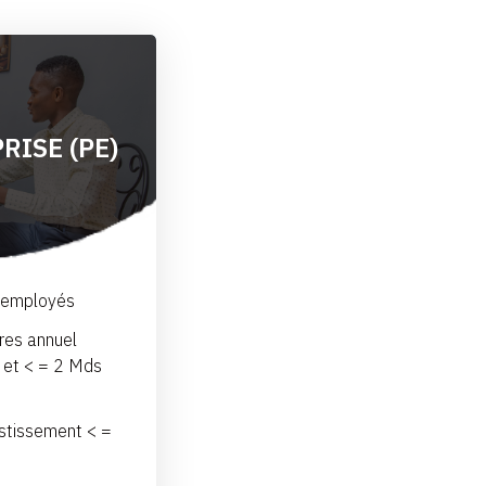
RISE (PE)
0 employés
ires annuel
 et < = 2 Mds
estissement < =