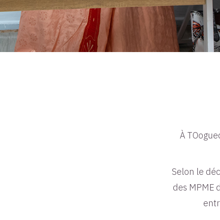
À TOogueda
Selon le dé
des MPME de
entr