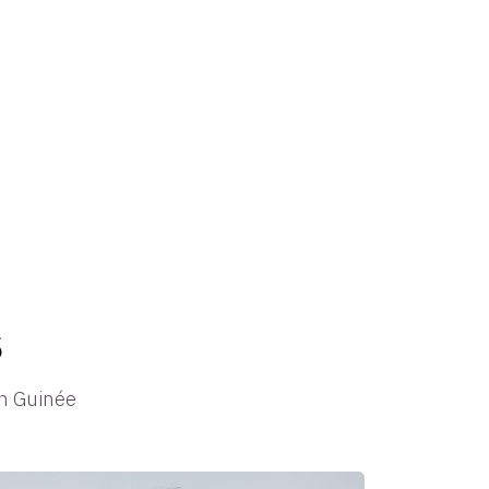
s
en Guinée