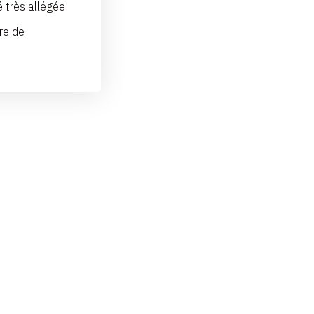
é très allégée
tre de